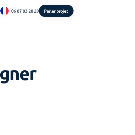
06 87 83 28 29
Parler projet
agner