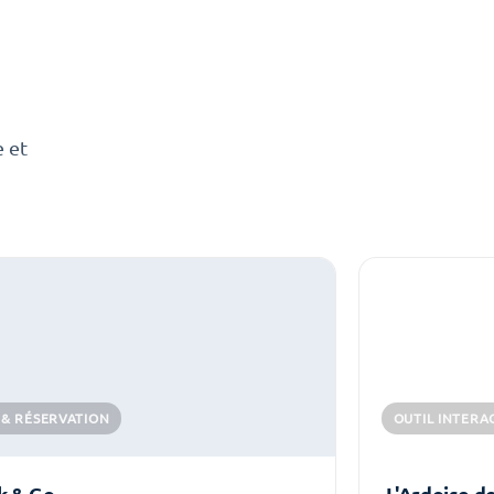
e et
 & RÉSERVATION
OUTIL INTERA
k & Go
L'Ardoise d