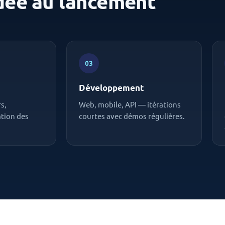
'idée au lancement
03
Développement
s,
Web, mobile, API — itérations
ation des
courtes avec démos régulières.